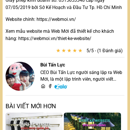
Giấy phép kinh doanh số: 0315653348 cấp ngày
07/05/2019 bởi Sở Kế Hoạch và Đầu Tư Tp. Hồ Chí Minh
Website chính: https://webmoi.vn/
Xem mẫu website mà Web Mới đã thiết kế cho khách
hàng: https://webmoi.vn/thiet-ke-website/
★
★
★
★
★
★
★
★
★
★
5/5 - (1 Đánh giá)
Bùi Tấn Lực
CEO Bùi Tấn Lực người sáng lập ra Web
Mới, là một lập trình viên, người viết
content, chuyên tư vấn các vấn đề về
website và SEO website, quý khách hãy
liên hệ để trao đổi thiết kế website
BÀI VIẾT MỚI HƠN