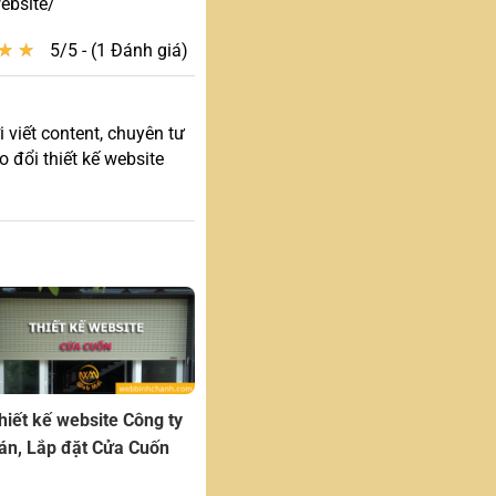
ebsite/
★
★
★
★
5/5 - (1 Đánh giá)
 viết content, chuyên tư
 đổi thiết kế website
hiết kế website Công ty
án, Lắp đặt Cửa Cuốn