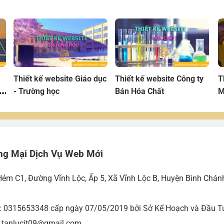
Thiết kế website Giáo dục
Thiết kế website Công ty
T
t
- Trường học
Bán Hóa Chất
M
X
ng Mại Dịch Vụ Web Mới
Hẻm C1, Đường Vĩnh Lộc, Ấp 5, Xã Vĩnh Lộc B, Huyện Bình Chán
ố: 0315653348 cấp ngày 07/05/2019 bởi Sở Kế Hoạch và Đầu Tư
- tanlucit09@gmail.com