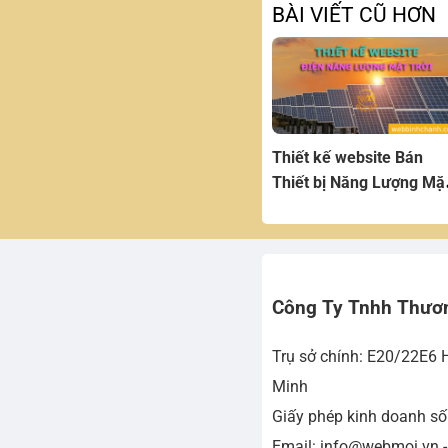
BÀI VIẾT CŨ HƠN
Thiết kế website Bán
Thiết bị Năng Lượng Mặ
Trời
Công Ty Tnhh Thươ
Trụ sở chính: E20/22E6 
Minh
Giấy phép kinh doanh s
Email: info@webmoi.vn 