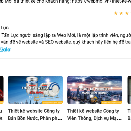
Mới đã thiết kế cho khách hàng: https://webmoi.vn/thiet-ke-w
★
★
★
★
★
★
 Lực
 Tấn Lực người sáng lập ra Web Mới, là một lập trình viên, người
 vấn đề về website và SEO website, quý khách hãy liên hệ để trao
u
Thiết kế website Công ty
Thiết kế website Công ty
T
ớt
Bán Bồn Nước, Phân phối
Viễn Thông, Dịch vụ Mạng
B
Bồn Nước
Viễn Thông