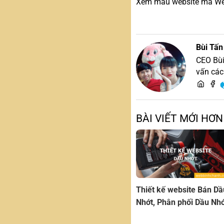
Xem mẫu website mà Web 
Bùi Tấn
CEO Bùi
vấn các
BÀI VIẾT MỚI HƠN
Thiết kế website Bán Dầ
Nhớt, Phân phối Dầu Nh