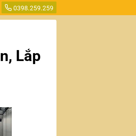
0398.259.259
n, Lắp