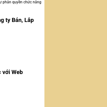
như phân quyền chức năng
ng ty Bán, Lắp
c với Web