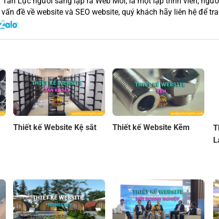
 Tấn Lực người sáng lập ra Web Mới, là một lập trình viên, người
 vấn đề về website và SEO website, quý khách hãy liên hệ để trao
Thiết kế Website Kệ sắt
Thiết kế Website Kẽm
T
L