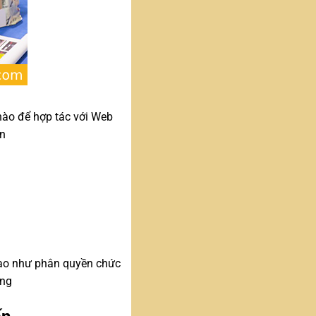
 nào để hợp tác với Web
ấn
ao như phân quyền chức
àng