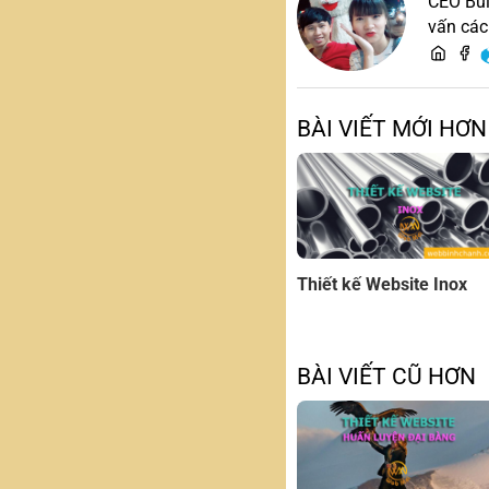
CEO Bùi
vấn các
BÀI VIẾT MỚI HƠN
Thiết kế Website Inox
BÀI VIẾT CŨ HƠN