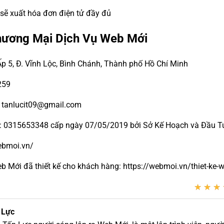
 sẽ xuất hóa đơn điện tử đầy đủ
hương Mại Dịch Vụ Web Mới
Ấp 5, Đ. Vĩnh Lộc, Bình Chánh, Thành phố Hồ Chí Minh
259
- tanlucit09@gmail.com
ố: 0315653348 cấp ngày 07/05/2019 bởi Sở Kế Hoạch và Đầu Tư
webmoi.vn/
Mới đã thiết kế cho khách hàng: https://webmoi.vn/thiet-ke-w
★
★
★
★
★
★
 Lực