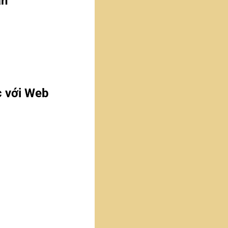
ấn
c với Web