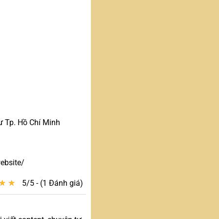
 Tp. Hồ Chí Minh
ebsite/
★
★
★
★
5/5 - (1 Đánh giá)