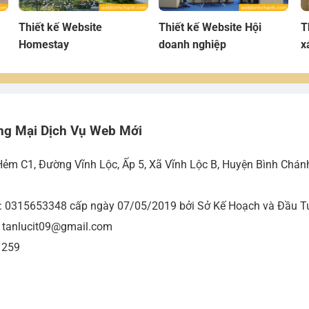
Thiết kế Website
Thiết kế Website Hội
T
Homestay
doanh nghiệp
x
ng Mại Dịch Vụ Web Mới
Hẻm C1, Đường Vĩnh Lộc, Ấp 5, Xã Vĩnh Lộc B, Huyện Bình Chán
ố: 0315653348 cấp ngày 07/05/2019 bởi Sở Kế Hoạch và Đầu Tư
- tanlucit09@gmail.com
 259