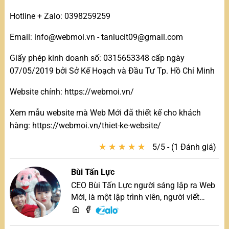
Hotline + Zalo: 0398259259
Email: info@webmoi.vn - tanlucit09@gmail.com
Giấy phép kinh doanh số: 0315653348 cấp ngày
07/05/2019 bởi Sở Kế Hoạch và Đầu Tư Tp. Hồ Chí Minh
Website chính: https://webmoi.vn/
Xem mẫu website mà Web Mới đã thiết kế cho khách
hàng: https://webmoi.vn/thiet-ke-website/
★
★
★
★
★
★
★
★
★
★
5/5 - (1 Đánh giá)
Bùi Tấn Lực
CEO Bùi Tấn Lực người sáng lập ra Web
Mới, là một lập trình viên, người viết
content, chuyên tư vấn các vấn đề về
website và SEO website, quý khách hãy