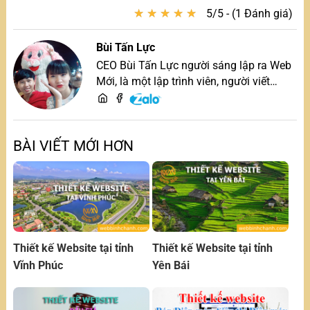
★
★
★
★
★
★
★
★
★
★
5/5 - (1 Đánh giá)
Bùi Tấn Lực
CEO Bùi Tấn Lực người sáng lập ra Web
Mới, là một lập trình viên, người viết
content, chuyên tư vấn các vấn đề về
website và SEO website, quý khách hãy
liên hệ để trao đổi thiết kế website
BÀI VIẾT MỚI HƠN
Thiết kế Website tại tỉnh
Thiết kế Website tại tỉnh
Vĩnh Phúc
Yên Bái