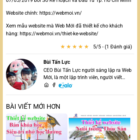
07/05/2019 bởi Sở Kế Hoạch và Đầu Tư Tp. Hồ Chí Minh
Website chính: https://webmoi.vn/
Xem mẫu website mà Web Mới đã thiết kế cho khách
hàng: https://webmoi.vn/thiet-ke-website/
★
★
★
★
★
★
★
★
★
★
5/5 - (1 Đánh giá)
Bùi Tấn Lực
CEO Bùi Tấn Lực người sáng lập ra Web
Mới, là một lập trình viên, người viết
content, chuyên tư vấn các vấn đề về
website và SEO website, quý khách hãy
liên hệ để trao đổi thiết kế website
BÀI VIẾT MỚI HƠN