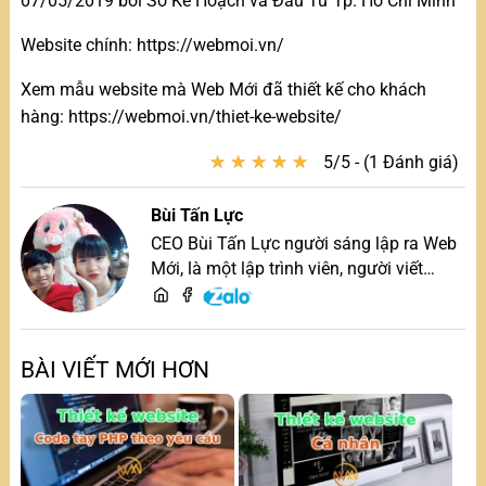
07/05/2019 bởi Sở Kế Hoạch và Đầu Tư Tp. Hồ Chí Minh
Website chính: https://webmoi.vn/
Xem mẫu website mà Web Mới đã thiết kế cho khách
hàng: https://webmoi.vn/thiet-ke-website/
★
★
★
★
★
★
★
★
★
★
5/5 - (1 Đánh giá)
Bùi Tấn Lực
CEO Bùi Tấn Lực người sáng lập ra Web
Mới, là một lập trình viên, người viết
content, chuyên tư vấn các vấn đề về
website và SEO website, quý khách hãy
liên hệ để trao đổi thiết kế website
BÀI VIẾT MỚI HƠN