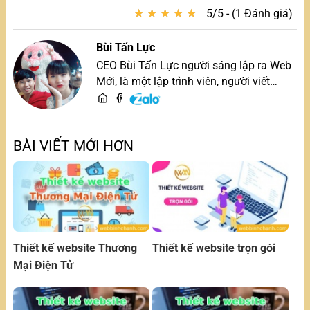
★
★
★
★
★
★
★
★
★
★
5/5 - (1 Đánh giá)
Bùi Tấn Lực
CEO Bùi Tấn Lực người sáng lập ra Web
Mới, là một lập trình viên, người viết
content, chuyên tư vấn các vấn đề về
website và SEO website, quý khách hãy
liên hệ để trao đổi thiết kế website
BÀI VIẾT MỚI HƠN
Thiết kế website Thương
Thiết kế website trọn gói
Mại Điện Tử