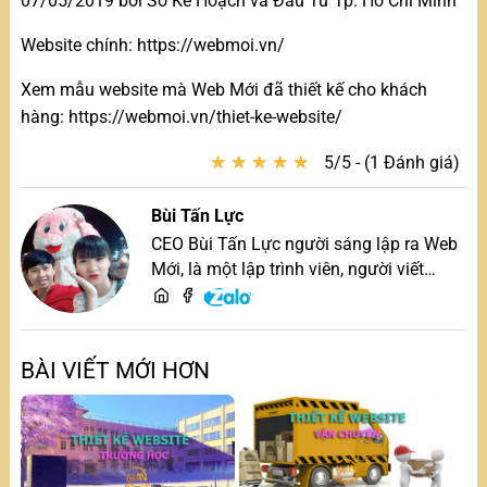
07/05/2019 bởi Sở Kế Hoạch và Đầu Tư Tp. Hồ Chí Minh
Website chính: https://webmoi.vn/
Xem mẫu website mà Web Mới đã thiết kế cho khách
hàng: https://webmoi.vn/thiet-ke-website/
★
★
★
★
★
★
★
★
★
★
5/5 - (1 Đánh giá)
Bùi Tấn Lực
CEO Bùi Tấn Lực người sáng lập ra Web
Mới, là một lập trình viên, người viết
content, chuyên tư vấn các vấn đề về
website và SEO website, quý khách hãy
liên hệ để trao đổi thiết kế website
BÀI VIẾT MỚI HƠN