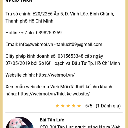
Trụ sở chính: E20/22E6 Ấp 5, Đ. Vĩnh Lộc, Bình Chánh,
Thành phố Hồ Chí Minh
Hotline + Zalo: 0398259259
Email: info@webmoi.vn - tanlucit09@gmail.com
Giấy phép kinh doanh số: 0315653348 cấp ngày
07/05/2019 bởi Sở Kế Hoạch và Đầu Tư Tp. Hồ Chí Minh
Website chính: https://webmoi.vn/
Xem mẫu website mà Web Mới đã thiết kế cho khách
hàng: https://webmoi.vn/thiet-ke-website/
★
★
★
★
★
★
★
★
★
★
5/5 - (1 Đánh giá)
Bùi Tấn Lực
CEO Bùi Tấn Lực người sáng lập ra Web