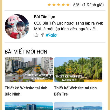
★
★
★
★
★
★
★
★
★
★
5/5 - (1 Đánh giá)
Bùi Tấn Lực
CEO Bùi Tấn Lực người sáng lập ra Web
Mới, là một lập trình viên, người viết
content, chuyên tư vấn các vấn đề về
website và SEO website, quý khách hãy
liên hệ để trao đổi thiết kế website
BÀI VIẾT MỚI HƠN
Thiết kế Website tại tỉnh
Thiết kế Website tại tỉnh
Bắc Ninh
Bến Tre