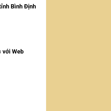
tỉnh Bình Định
c với Web