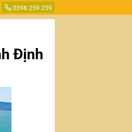
0398.259.259
nh Định