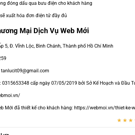
đồng đóng dấu qua bưu điện cho khách hàng
 sẽ xuất hóa đơn điện tử đầy đủ
hương Mại Dịch Vụ Web Mới
Ấp 5, Đ. Vĩnh Lộc, Bình Chánh, Thành phố Hồ Chí Minh
259
- tanlucit09@gmail.com
ố: 0315653348 cấp ngày 07/05/2019 bởi Sở Kế Hoạch và Đầu Tư
webmoi.vn/
Mới đã thiết kế cho khách hàng: https://webmoi.vn/thiet-ke-w
★
★
★
★
★
★