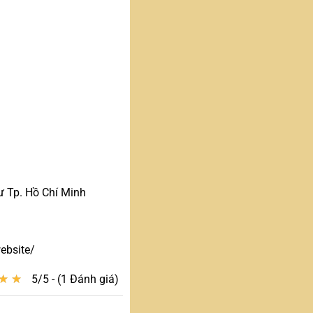
 Tp. Hồ Chí Minh
ebsite/
★
★
★
★
5/5 - (1 Đánh giá)