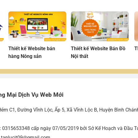
Thiết kế Website bán
Thiết kế Website Bán Đồ
T
hàng Nông sản
Nội thất
ng Mại Dịch Vụ Web Mới
Hẻm C1, Đường Vĩnh Lộc, Ấp 5, Xã Vĩnh Lộc B, Huyện Bình Chán
ố: 0315653348 cấp ngày 07/05/2019 bởi Sở Kế Hoạch và Đầu Tư
- tanlucit09@gmail.com