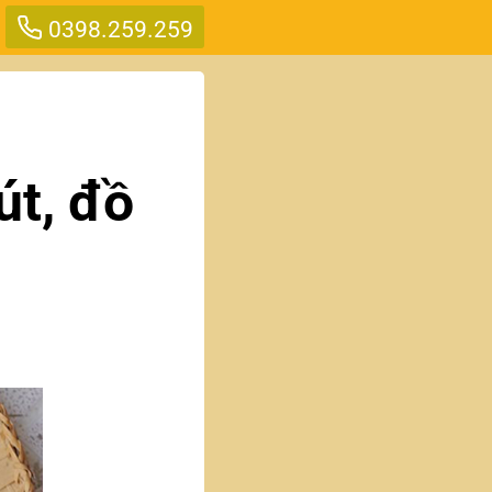
0398.259.259
út, đồ