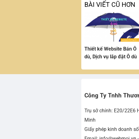
BÀI VIẾT CŨ HƠN
Thiết kế Website Bán Ô
dù, Dịch vụ lắp đặt Ô dù
Công Ty Tnhh Thươ
Trụ sở chính: E20/22E6 
Minh
Giấy phép kinh doanh s
Email: info@webmoi.vn 