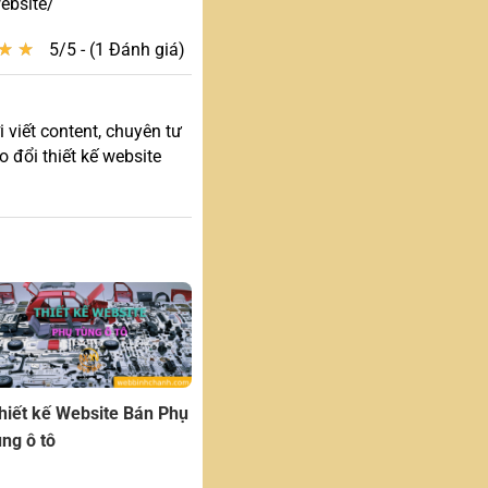
ebsite/
★
★
★
★
5/5 - (1 Đánh giá)
 viết content, chuyên tư
 đổi thiết kế website
hiết kế Website Bán Phụ
ùng ô tô