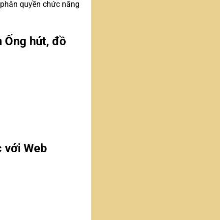
ư phân quyền chức năng
n Ống hút, đồ
c với Web