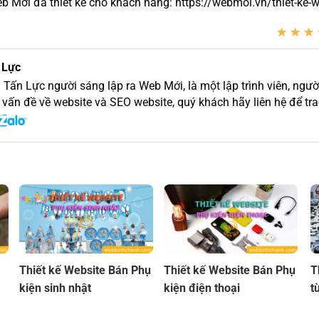
Mới đã thiết kế cho khách hàng: https://webmoi.vn/thiet-ke-w
★
★
★
★
★
★
 Lực
 Tấn Lực người sáng lập ra Web Mới, là một lập trình viên, người
 vấn đề về website và SEO website, quý khách hãy liên hệ để trao
Thiết kế Website Bán Phụ
Thiết kế Website Bán Phụ
T
kiện sinh nhật
kiện điện thoại
t