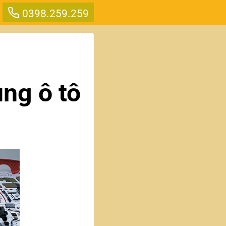
0398.259.259
ng ô tô