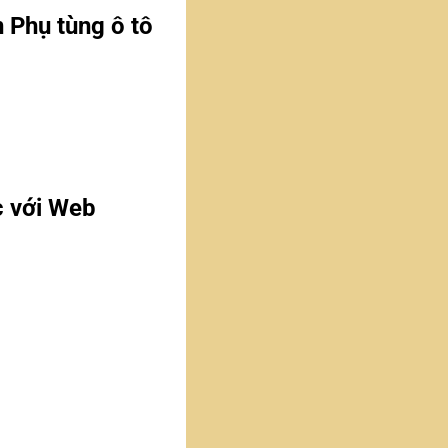
n Phụ tùng ô tô
c với Web