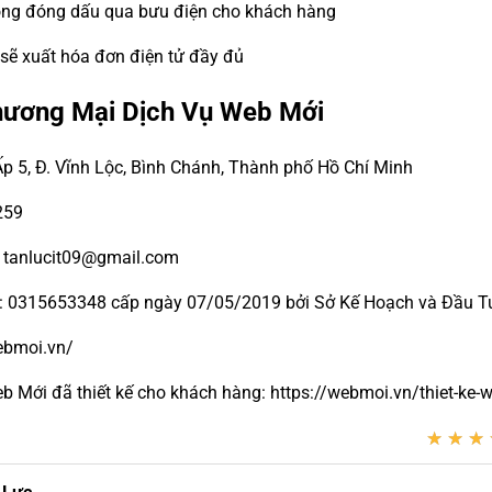
đồng đóng dấu qua bưu điện cho khách hàng
 sẽ xuất hóa đơn điện tử đầy đủ
hương Mại Dịch Vụ Web Mới
Ấp 5, Đ. Vĩnh Lộc, Bình Chánh, Thành phố Hồ Chí Minh
259
- tanlucit09@gmail.com
ố: 0315653348 cấp ngày 07/05/2019 bởi Sở Kế Hoạch và Đầu Tư
webmoi.vn/
Mới đã thiết kế cho khách hàng: https://webmoi.vn/thiet-ke-w
★
★
★
★
★
★