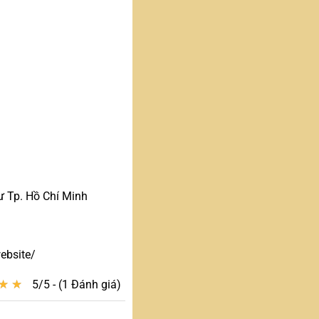
 Tp. Hồ Chí Minh
ebsite/
★
★
★
★
5/5 - (1 Đánh giá)