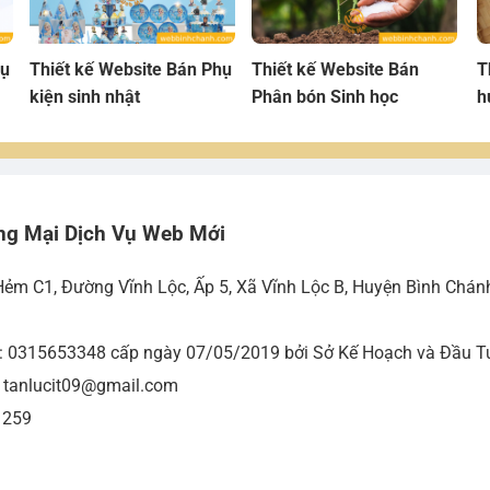
hụ
Thiết kế Website Bán Phụ
Thiết kế Website Bán
T
kiện sinh nhật
Phân bón Sinh học
h
ng Mại Dịch Vụ Web Mới
Hẻm C1, Đường Vĩnh Lộc, Ấp 5, Xã Vĩnh Lộc B, Huyện Bình Chán
ố: 0315653348 cấp ngày 07/05/2019 bởi Sở Kế Hoạch và Đầu Tư
- tanlucit09@gmail.com
 259