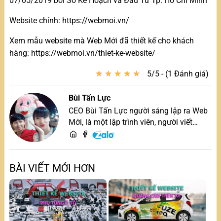
07/05/2019 bởi Sở Kế Hoạch và Đầu Tư Tp. Hồ Chí Minh
Website chính: https://webmoi.vn/
Xem mẫu website mà Web Mới đã thiết kế cho khách
hàng: https://webmoi.vn/thiet-ke-website/
★
★
★
★
★
★
★
★
★
★
5/5 - (1 Đánh giá)
Bùi Tấn Lực
CEO Bùi Tấn Lực người sáng lập ra Web
Mới, là một lập trình viên, người viết
content, chuyên tư vấn các vấn đề về
website và SEO website, quý khách hãy
liên hệ để trao đổi thiết kế website
BÀI VIẾT MỚI HƠN