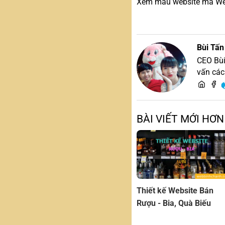
Xem mẫu website mà Web 
Bùi Tấn
CEO Bùi
vấn các
BÀI VIẾT MỚI HƠN
Thiết kế Website Bán
Rượu - Bia, Quà Biếu