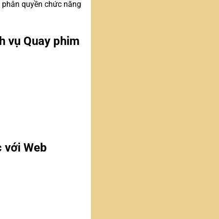
ư phân quyền chức năng
ch vụ Quay phim
c với Web