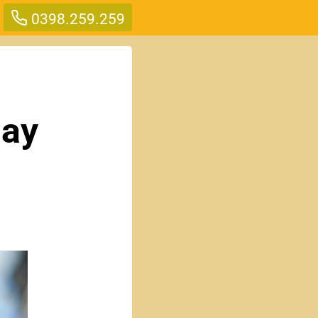
0398.259.259
uay