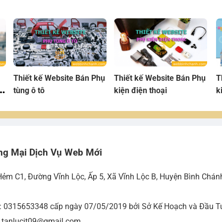
Thiết kế Website Bán Phụ
Thiết kế Website Bán Phụ
T
tùng ô tô
kiện điện thoại
k
ng Mại Dịch Vụ Web Mới
Hẻm C1, Đường Vĩnh Lộc, Ấp 5, Xã Vĩnh Lộc B, Huyện Bình Chán
ố: 0315653348 cấp ngày 07/05/2019 bởi Sở Kế Hoạch và Đầu Tư
- tanlucit09@gmail.com