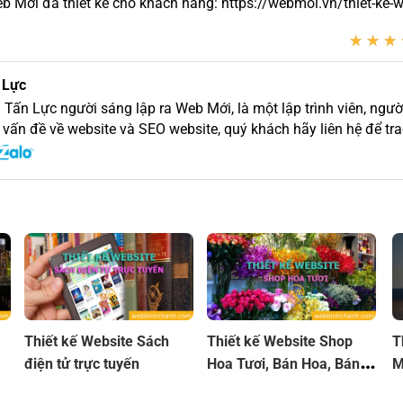
Mới đã thiết kế cho khách hàng: https://webmoi.vn/thiet-ke-w
★
★
★
★
★
★
 Lực
 Tấn Lực người sáng lập ra Web Mới, là một lập trình viên, người
 vấn đề về website và SEO website, quý khách hãy liên hệ để trao
Thiết kế Website Sách
Thiết kế Website Shop
T
điện tử trực tuyến
Hoa Tươi, Bán Hoa, Bán
M
Bông