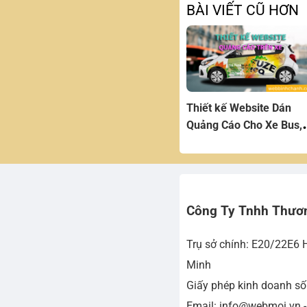
BÀI VIẾT CŨ HƠN
Thiết kế Website Dán
Quảng Cáo Cho Xe Bus,
Xe Ô tô
Công Ty Tnhh Thươ
Trụ sở chính: E20/22E6 
Minh
Giấy phép kinh doanh s
Email: info@webmoi.vn 